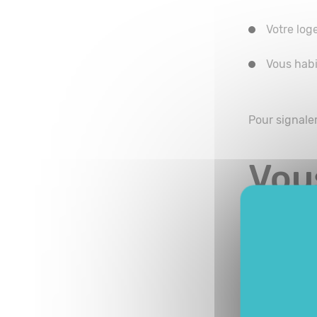
Votre log
Vous habi
Pour signale
Vou
Si vous ne t
contacter