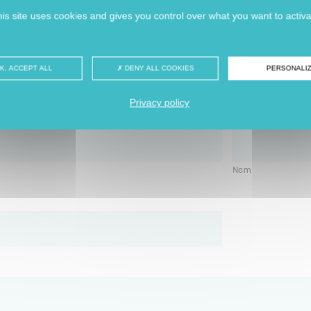
ssant le formulaire de contact disponible
ici
,
is site uses cookies and gives you control over what you want to activ
 les services de la Communauté de Communes Cœur Côte Fleu
K, ACCEPT ALL
DENY ALL COOKIES
PERSONALI
Privacy policy
ité
Nom