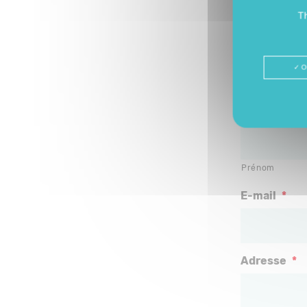
ou en rempli
Th
contacter
:
O
Votre ident
Prénom
E-mail
*
Adresse
*