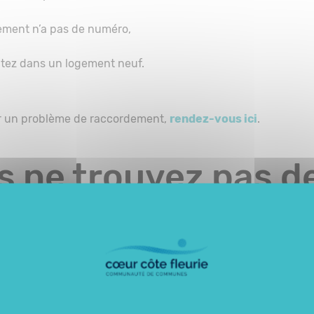
ement n’a pas de numéro,
tez dans un logement neuf.
r un problème de raccordement,
rendez-vous ici
.
s ne trouvez pas de
rouvez pas de solution à votre problème, vous pouvez :
 Altitude Infra Cœur Côte Fleurie au
02 58 09 09 09
, à l’ad