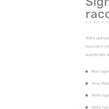
Sig
rac
Votre opérat
vous tenir in
auprès des s
Mon logem
Vous êtes
Votre log
Votre rue 