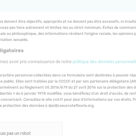
 doivent être objectifs, appropriés et ne doivent pas être excessifs, ni insu
ouvez pas faire autrement et limitez-les au strict minimum. Évitez de commun
cale ou philosophique, des informations révélant l’origine raciale, les opinions 
entation sexuelle.
ligatoires
rmez avoir pris connaissance de notre
politique des données personnell
ractère personnel collectées dans ce formulaire sont destinées à pouvoir ré
e public. Elles sont traitées par la CCCCF et par son partenaire délégataire (Al
ormément au Règlement UE 2016/679 du 27 avril 2016 sur la protection des do
ibertés » du 6 janvier 1978 modifiée, vous bénéficiez d’un droit d’accès, de rect
concernant. Consultez le site cnil.fr pour plus d’informations sur vos droits. 
la protection des données à dpo@coeurcotefleurie.org.