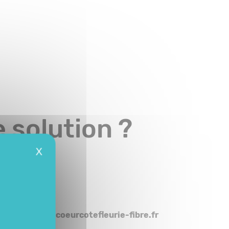
 solution ?
X
resse
contact@coeurcotefleurie-fibre.fr