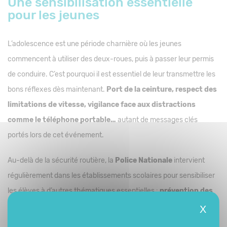
Une sensibilisation essentielle
pour les jeunes
L’adolescence est une période charnière où les jeunes
commencent à utiliser des deux-roues, puis à passer leur permis
de conduire. C’est pourquoi il est essentiel de leur transmettre les
bons réflexes dès maintenant.
Port de la ceinture, respect des
limitations de vitesse, vigilance face aux distractions
comme le téléphone portable…
autant de messages clés
portés lors de cet événement.
Au-delà de la sécurité routière, la
Police Nationale
intervient
régulièrement dans les établissements scolaires pour sensibiliser
les élèves à d’autres thématiques essentielles :
prévention des
addictions, dangers du numérique, respect des lois…
Autant
X
d’actions concrètes pour former les citoyens de demain.