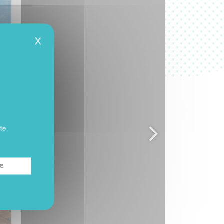
X
ate
ZE